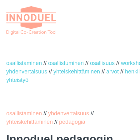
osallistaminen
//
osallistuminen
//
osallisuus
//
worksh
yhdenvertaisuus
//
yhteiskehittäminen
//
arvot
//
henki
yhteistyö
osallistaminen
//
yhdenvertaisuus
//
yhteiskehittäminen
//
pedagogia
Innoduel pedagogin