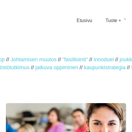
Etusivu
Tuote +
op
//
Johtamisen muutos
//
"fasilitointi"
//
innoduel
//
jouk
löstötutkimus
//
jatkuva oppiminen
//
kaupunkistrategia
//