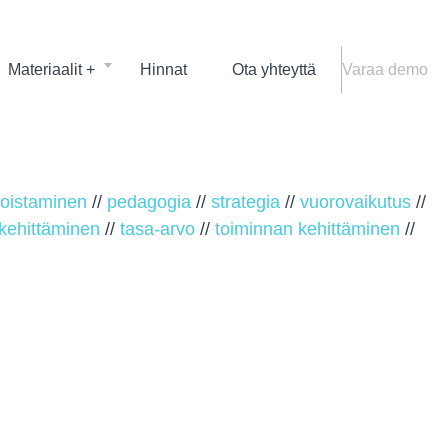
Materiaalit +
Hinnat
Ota yhteyttä
Varaa demo
koistaminen
//
pedagogia
//
strategia
//
vuorovaikutus
//
kehittäminen
//
tasa-arvo
//
toiminnan kehittäminen
//