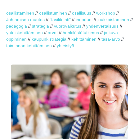
osallistaminen
//
osallistuminen
//
osallisuus
//
workshop
//
Johtamisen muutos
//
"fasilitointi"
//
innoduel
//
joukkoistaminen
//
pedagogia
//
strategia
//
vuorovaikutus
//
yhdenvertaisuus
//
yhteiskehittäminen
//
arvot
//
henkilöstötutkimus
//
jatkuva
oppiminen
//
kaupunkistrategia
//
kehittäminen
//
tasa-arvo
//
toiminnan kehittäminen
//
yhteistyö