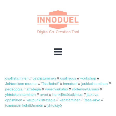
osallistaminen
//
osallistuminen
//
osallisuus
//
workshop
//
Johtamisen muutos
//
"fasilitointi"
//
innoduel
//
joukkoistaminen
//
pedagogia
//
strategia
//
vuorovaikutus
//
yhdenvertaisuus
//
yhteiskehittäminen
//
arvot
//
henkilöstötutkimus
//
jatkuva
oppiminen
//
kaupunkistrategia
//
kehittäminen
//
tasa-arvo
//
toiminnan kehittäminen
//
yhteistyö