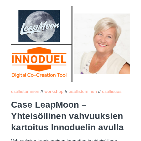
osallistaminen
//
workshop
//
osallistuminen
//
osallisuus
Case LeapMoon –
Yhteisöllinen vahvuuksien
kartoitus Innoduelin avulla
Vahvuuksien tunnistaminen kannattaa ja yhteisöllinen