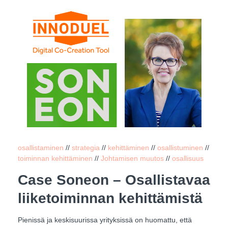
osallistaminen
//
strategia
//
kehittäminen
//
osallistuminen
//
toiminnan kehittäminen
//
Johtamisen muutos
//
osallisuus
Case Soneon – Osallistavaa
liiketoiminnan kehittämistä
Pienissä ja keskisuurissa yrityksissä on huomattu, että