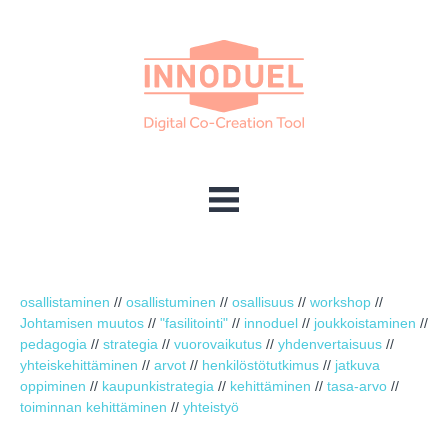
osallistaminen
//
osallistuminen
//
osallisuus
//
workshop
//
Johtamisen muutos
//
"fasilitointi"
//
innoduel
//
joukkoistaminen
//
pedagogia
//
strategia
//
vuorovaikutus
//
yhdenvertaisuus
//
yhteiskehittäminen
//
arvot
//
henkilöstötutkimus
//
jatkuva
oppiminen
//
kaupunkistrategia
//
kehittäminen
//
tasa-arvo
//
toiminnan kehittäminen
//
yhteistyö